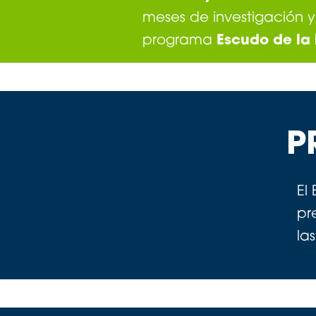
meses de investigación y
programa
Escudo de la
P
El
pr
la